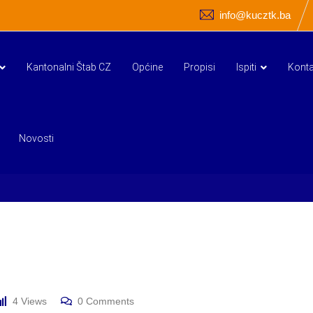
info@kucztk.ba
Kantonalni Štab CZ
Općine
Propisi
Ispiti
Konta
Novosti
4
Views
0
Comments