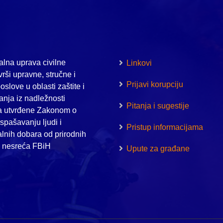
lna uprava civilne
Linkovi
vrši upravne, stručne i
Prijavi korupciju
oslove u oblasti zaštite i
nja iz nadležnosti
Pitanja i sugestije
a utvrđene Zakonom o
i spašavanju ljudi i
Pristup informacijama
alnih dobara od prirodnih
h nesreća FBiH
Upute za građane