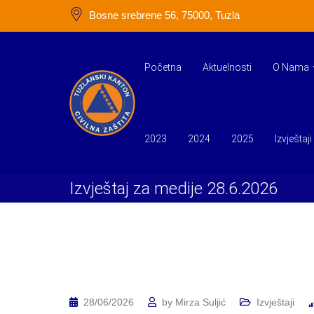
Skip
Bosne srebrene 56, 75000, Tuzla
to
content
Početna
Aktuelnosti
O Nama
2023
2024
2025
Izvještaji
Izvještaj za medije 28.6.2026
28/06/2026
by
Mirza Suljić
Izvještaji