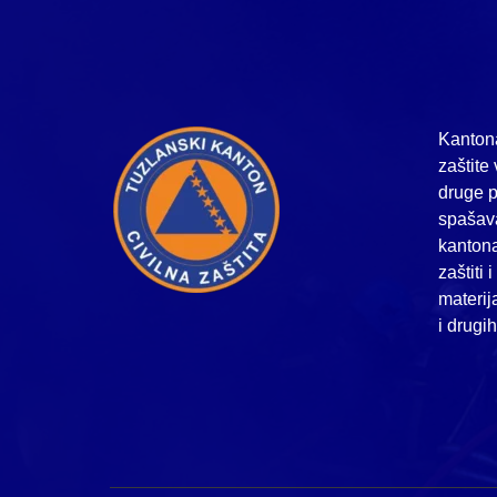
Kantona
zaštite 
druge p
spašava
kanton
zaštiti 
materij
i drugi