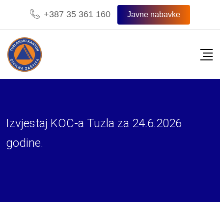
Skip
+387 35 361 160
Javne nabavke
to
content
Izvjestaj KOC-a Tuzla za 24.6.2026
godine.