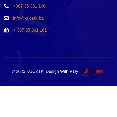
+387 35 361 160
info@kucztk.ba
+ 387 35 361 161
© 2023 KUCZTK. Design With ♥ By