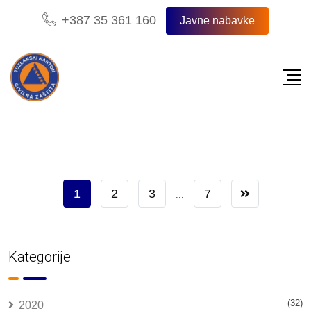
Skip
+387 35 361 160
Javne nabavke
to
content
1
2
3
7
...
Kategorije
(32)
2020