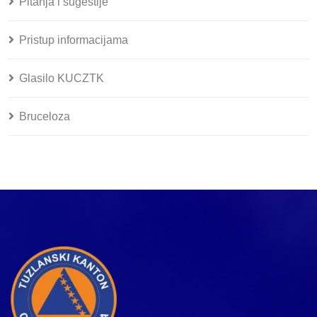
Pitanja i sugestije
Pristup informacijama
Glasilo KUCZTK
Bruceloza