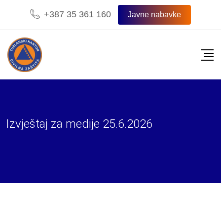
Skip
+387 35 361 160
Javne nabavke
to
content
Izvještaj za medije 25.6.2026