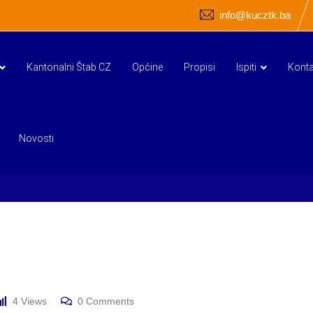
info@kucztk.ba
Kantonalni Štab CZ
Općine
Propisi
Ispiti
Konta
Novosti
4
Views
0
Comments