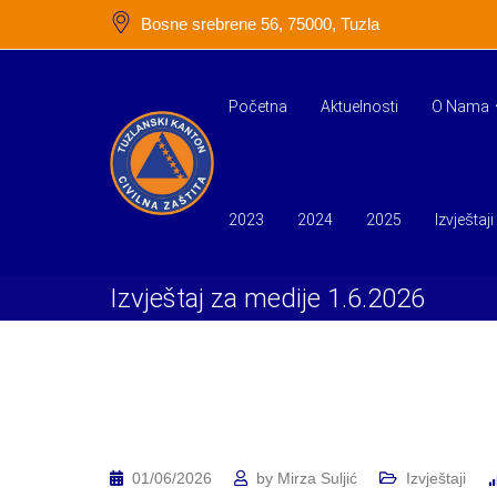
Skip
Bosne srebrene 56, 75000, Tuzla
to
content
Početna
Aktuelnosti
O Nama
2023
2024
2025
Izvještaji
Izvještaj za medije 1.6.2026
01/06/2026
by
Mirza Suljić
Izvještaji