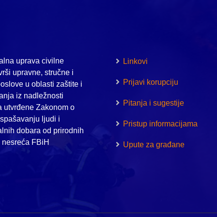
lna uprava civilne
Linkovi
vrši upravne, stručne i
Prijavi korupciju
oslove u oblasti zaštite i
nja iz nadležnosti
Pitanja i sugestije
a utvrđene Zakonom o
i spašavanju ljudi i
Pristup informacijama
alnih dobara od prirodnih
h nesreća FBiH
Upute za građane