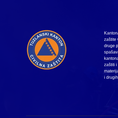
Kantona
zaštite 
druge p
spašava
kanton
zaštiti 
materij
i drugi