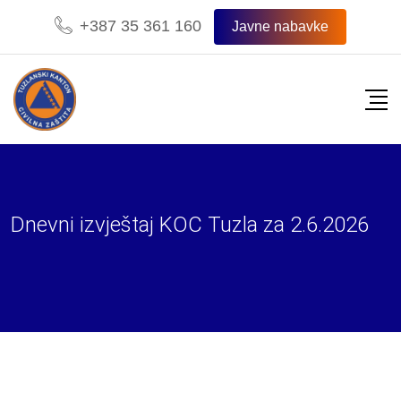
Skip
+387 35 361 160
Javne nabavke
to
content
Dnevni izvještaj KOC Tuzla za 2.6.2026