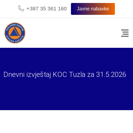
Skip
+387 35 361 160
Javne nabavke
to
content
Dnevni izvještaj KOC Tuzla za 31.5.2026