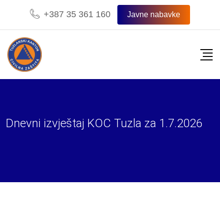
Skip
+387 35 361 160
Javne nabavke
to
content
Dnevni izvještaj KOC Tuzla za 1.7.2026