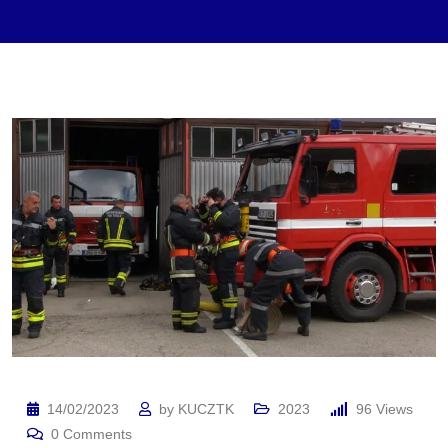
14/02/2023
by
KUCZTK
2023
96
Views
0
Comments