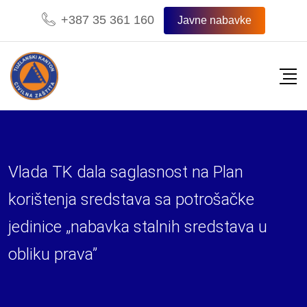
Skip
+387 35 361 160
Javne nabavke
to
content
Vlada TK dala saglasnost na Plan
korištenja sredstava sa potrošačke
jedinice „nabavka stalnih sredstava u
obliku prava”