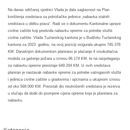
Na danas održanoj sjednici Vlada je dala saglasnost na Plan
korištenja sredstava sa potrošačke jedinice „nabavka stalnih
sredstava u obliku prava”. Radi se o dokumentu Kantonalne uprave
civilne zaštite koji predviđa nabavku opreme za potrebe službi
civilne zaštite. Vlada Tuzlanskog kantona je u Budžetu Tuzlanskog
kantona za 2023. godinu, na ovoj poziciji osigurala ukupno 745.378
KM. Današnjim dokumentom planirano je plaćanje 4 visokotlačna
modula za gašenje požara u iznosu 96.174 KM, te na raspolaganju
za nabavku opreme preostaje 649.204 KM. Iz ovih sredstava
planiran je nastavak nabavke opreme za potrebe vatrogasnih službi
i jedinica civilne zaštite u gradovima i općinama u ukupnom iznosu
od oko 568.000 KM. Preostali dio neutrošenih sredstava je rezerva
u slučaju da dođe do promjene cijena opreme koja je planirana za
nabavku.