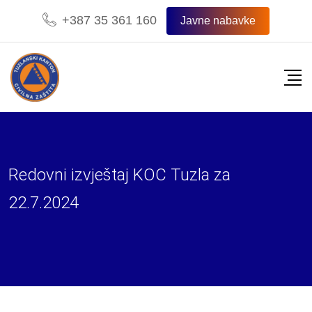
Skip
+387 35 361 160
Javne nabavke
to
content
Redovni izvještaj KOC Tuzla za
22.7.2024