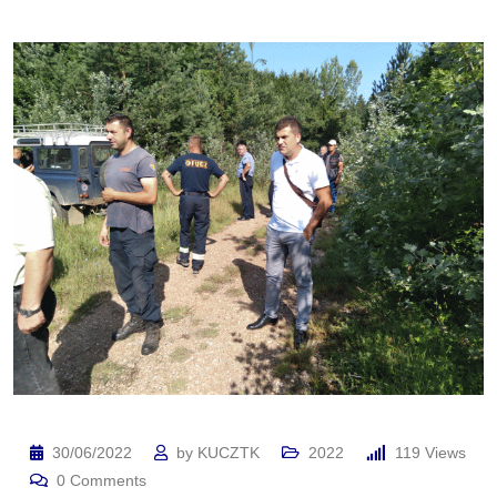
30/06/2022
by
KUCZTK
2022
119
Views
0
Comments