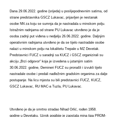
Dana 29.06.2022. godine (srijeda) u poslijepodnevnim satima, od
strane predstavnika GSCZ Lukavac, prijavljen je nestanak
osobe NN za koju se sumnja da je nastradala u minskom polju.
Istražnim radnjama od strane PU Lukavac utvrđeno je da je
osoba zadnji put viđena u nedjelju 26.06.2022. godine. Daljnjim
operativnim radnjama utvrđeno je da se tijelo nastradale osobe
nalazi u minskom polju na lokalitetu Trepale u MZ Devetak.
Predstavnici FUCZ u saradnji sa KUCZ i GSCZ organizirali su
akciju „Brzi odgovor“ koja je izvedena u jutarnjim satim
30.06.2022. godine, Demineri FUCZ su pronašli i izvukli tijelo
nastradale osobe i predali nadležnim gradskim organima za dalje
postupanje. Na licu mjesta su bili predstavnici FUCZ, KUCZ,
GSCZ Lukavac, RU MAC-a Tuzla, PU Lukavac.
Utvrđeno je da je smrtno stradao Nihad Orlić, rođen 1958.
godine u Devetaku. Uzrok pogibije je zaostala mina tipa PROM-