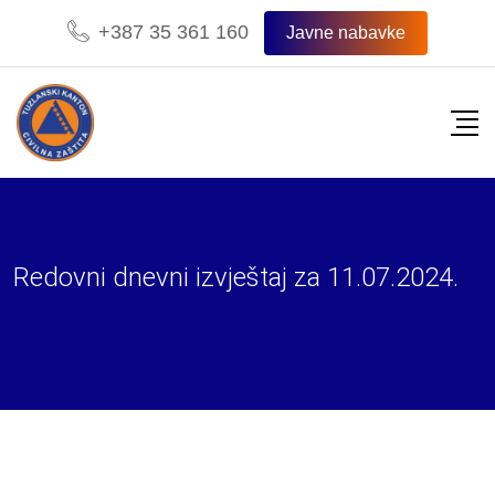
Skip
+387 35 361 160
Javne nabavke
to
content
Redovni dnevni izvještaj za 11.07.2024.