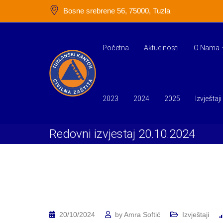
Skip
Bosne srebrene 56, 75000, Tuzla
to
content
Početna
Aktuelnosti
O Nama
2023
2024
2025
Izvještaji
Redovni izvjestaj 20.10.2024
20/10/2024
by
Amra Softić
Izvještaji