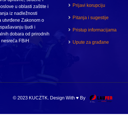
Prijavi korupciju
oslove u oblasti zaštite i
nja iz nadležnosti
Pitanja i sugestije
a utvrđene Zakonom o
i spašavanju ljudi i
Pristup informacijama
alnih dobara od prirodnih
h nesreća FBiH
Upute za građane
© 2023 KUCZTK. Design With ♥ By