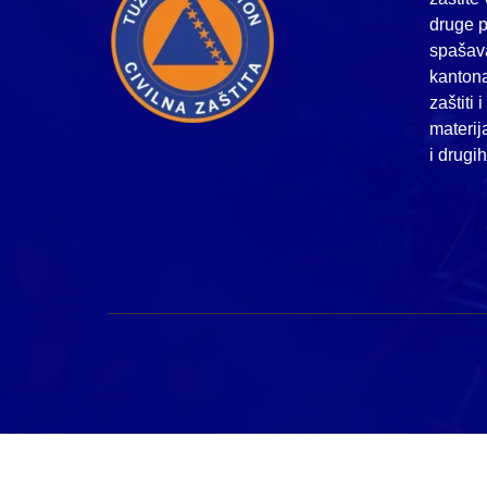
druge p
spašava
kanton
zaštiti 
materij
i drugi