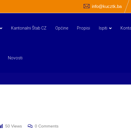
info@kucztk.ba
Kantonalni Štab CZ
Općine
Propisi
Ispiti
Konta
Novosti
50
Views
0
Comments