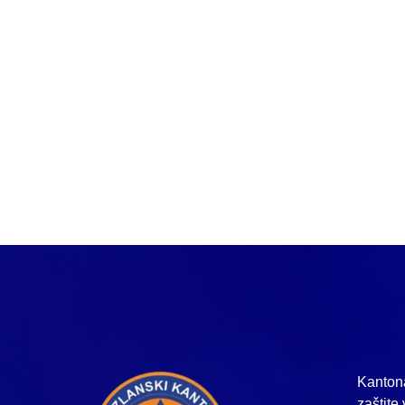
Kantona
zaštite 