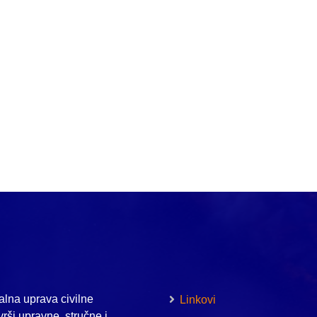
lna uprava civilne
Linkovi
vrši upravne, stručne i