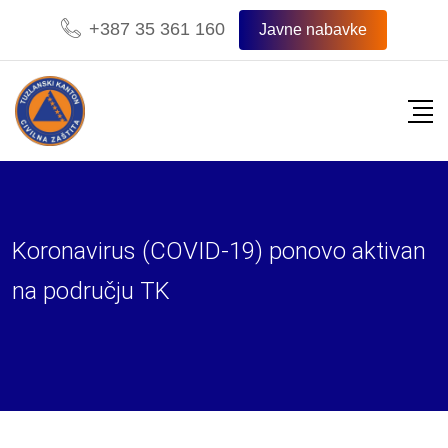
Skip
+387 35 361 160
Javne nabavke
to
content
Koronavirus (COVID-19) ponovo aktivan
na području TK