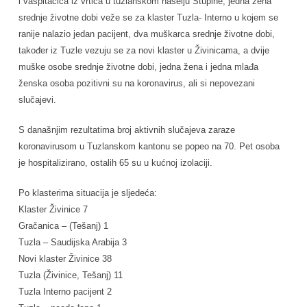
i vaspitačica iz vrtića u tuzlanskom naselju Stupine, jedna žena
srednje životne dobi veže se za klaster Tuzla- Interno u kojem se
ranije nalazio jedan pacijent, dva muškarca srednje životne dobi,
također iz Tuzle vezuju se za novi klaster u Živinicama, a dvije
muške osobe srednje životne dobi, jedna žena i jedna mlađa
ženska osoba pozitivni su na koronavirus, ali si nepovezani
slučajevi.
S današnjim rezultatima broj aktivnih slučajeva zaraze
koronavirusom u Tuzlanskom kantonu se popeo na 70. Pet osoba
je hospitalizirano, ostalih 65 su u kućnoj izolaciji.
Po klasterima situacija je sljedeća:
Klaster Živinice 7
Gračanica – (Tešanj) 1
Tuzla – Saudijska Arabija 3
Novi klaster Živinice 38
Tuzla (Živinice, Tešanj) 11
Tuzla Interno pacijent 2