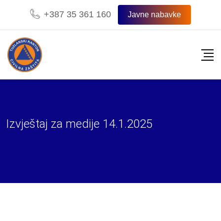
Skip
+387 35 361 160
Javne nabavke
to
content
Izvještaj za medije 14.1.2025