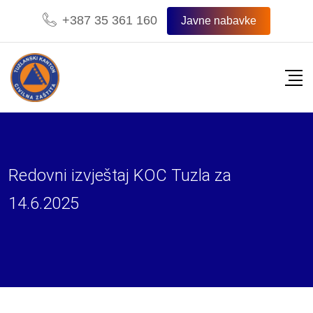
Skip
+387 35 361 160
Javne nabavke
to
content
Redovni izvještaj KOC Tuzla za
14.6.2025