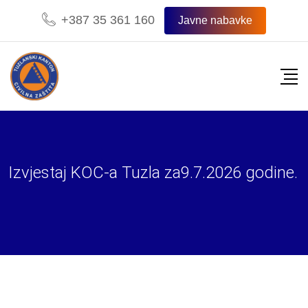
Skip
+387 35 361 160
Javne nabavke
to
content
Izvjestaj KOC-a Tuzla za9.7.2026 godine.