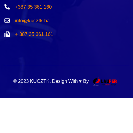
+387 35 361 160
info@kucztk.ba
+ 387 35 361 161
© 2023 KUCZTK. Design With ♥ By