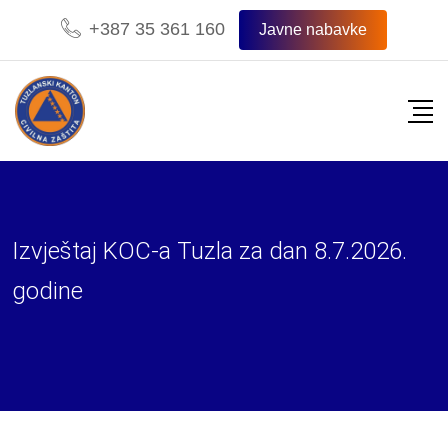
Skip
+387 35 361 160
Javne nabavke
to
content
Izvještaj KOC-a Tuzla za dan 8.7.2026.
godine