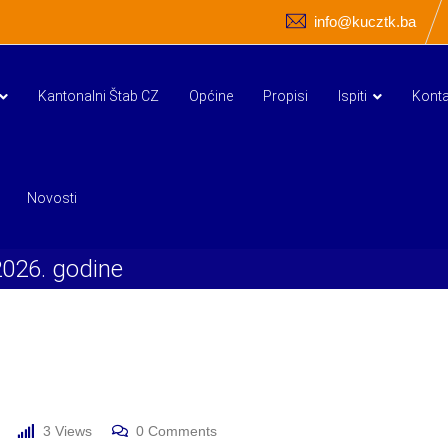
info@kucztk.ba
Kantonalni Štab CZ
Općine
Propisi
Ispiti
Konta
Novosti
2026. godine
3
Views
0
Comments