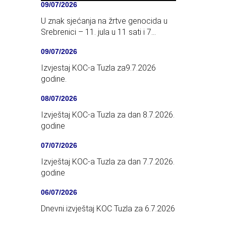
09/07/2026
U znak sjećanja na žrtve genocida u
Srebrenici – 11. jula u 11 sati i 7
minuta oglašavaju se sirene na
09/07/2026
području Tuzlanskog kantona
Izvjestaj KOC-a Tuzla za9.7.2026
godine.
08/07/2026
Izvještaj KOC-a Tuzla za dan 8.7.2026.
godine
07/07/2026
Izvještaj KOC-a Tuzla za dan 7.7.2026.
godine
06/07/2026
Dnevni izvještaj KOC Tuzla za 6.7.2026