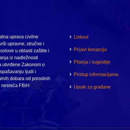
lna uprava civilne
Linkovi
vrši upravne, stručne i
Prijavi korupciju
oslove u oblasti zaštite i
nja iz nadležnosti
Pitanja i sugestije
a utvrđene Zakonom o
i spašavanju ljudi i
Pristup informacijama
alnih dobara od prirodnih
h nesreća FBiH
Upute za građane