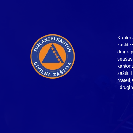
Kantona
zaštite 
druge p
spašava
kanton
zaštiti 
materij
i drugi