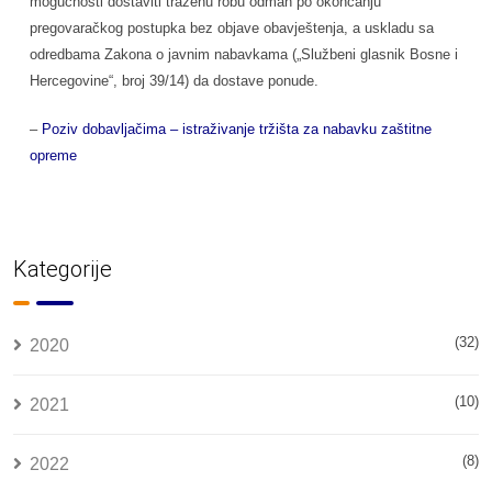
mogućnosti dostaviti traženu robu odmah po okončanju
pregovaračkog postupka bez objave obavještenja, a uskladu sa
odredbama Zakona o javnim nabavkama („Službeni glasnik Bosne i
Hercegovine“, broj 39/14) da dostave ponude.
–
Poziv dobavljačima – istraživanje tržišta za nabavku zaštitne
opreme
Kategorije
(32)
2020
(10)
2021
(8)
2022