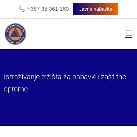
Skip
+387 35 361 160
Javne nabavke
to
content
Istraživanje tržišta za nabavku zaštitne
opreme