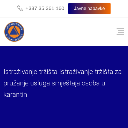
Skip
+387 35 361 160
Javne nabavke
to
content
Istraživanje tržišta Istraživanje tržišta za
pružanje usluga smještaja osoba u
karantin