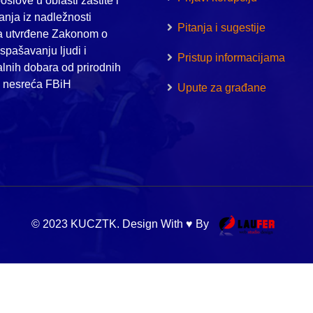
oslove u oblasti zaštite i
nja iz nadležnosti
Pitanja i sugestije
a utvrđene Zakonom o
i spašavanju ljudi i
Pristup informacijama
alnih dobara od prirodnih
h nesreća FBiH
Upute za građane
© 2023 KUCZTK. Design With ♥ By