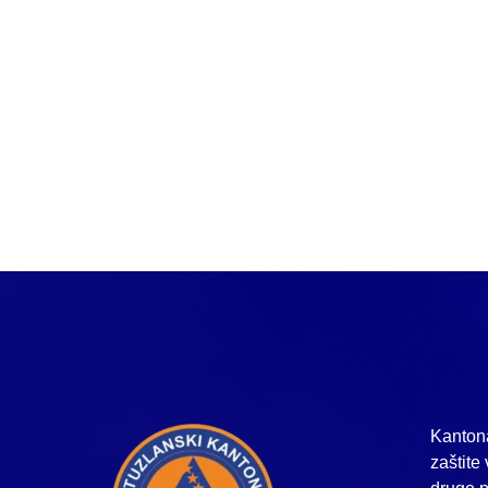
Kantona
zaštite 