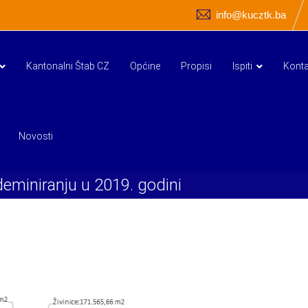
info@kucztk.ba
Kantonalni Štab CZ
Općine
Propisi
Ispiti
Konta
Novosti
deminiranju u 2019. godini