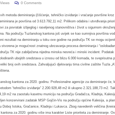
Views
0
Comments
h metoda deminiranja (čišćenje, tehničko izviđanje i vraćanje površine kroz
minirana je površina od 3.613.792,11 m2. Prilikom odabira i utvrđivanja priori
lovi za povratak izbjeglog i raseljenog stanovništva i život u sigurnom okružen
vršina. Na području Tuzlanskog kantona još uvijek se kao sumnjiva površina vod
ni rezultati na deminiranju u toku ove godine na području TK se mogu ocijeni
 stvorena je mogućnost znatnog ubrzavanja procesa deminiranja i “oslobađan
dručju TK nije zabilježena nijedna minska nesreća i minski incident. Podatak 
lodiranih ubojitih sredstava u iznosu od blizu 6.000 komada, te sveprisutna 
eliki broj ovih sredstava. Zahvaljujući djelovanju tima civilne zaštite Tuzla „A
ištena.
zlanskog kantona za 2020. godinu. Profesionalne agencije za deminiranje će, 
etodom “tehničko izviđanje” 2.200.928,48 m2 ili ukupno 2.321.188,73 m2. Ta
624,19 m2 na zaostalu kasetnu municiju na području Gradačca, Kladnja, Kalesij
en konzervirani zadatak MSP Gojčin-Vis na području općine Kalesija, a plan
u Doboj Istoka, Gračanice, Kladnja i Lukavca. Zbog navedenih veličina (kreir
antona za 2020. godinu više ima karakter Liste prioriteta za deminiranje. Ov