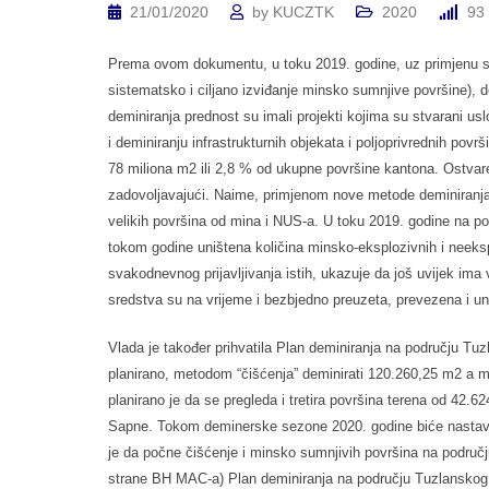
21/01/2020
by
KUCZTK
2020
93
Prema ovom dokumentu, u toku 2019. godine, uz primjenu svi
sistematsko i ciljano izviđanje minsko sumnjive površine), de
deminiranja prednost su imali projekti kojima su stvarani us
i deminiranju infrastrukturnih objekata i poljoprivrednih po
78 miliona m2 ili 2,8 % od ukupne površine kantona. Ostvare
zadovoljavajući. Naime, primjenom nove metode deminiranja
velikih površina od mina i NUS-a. U toku 2019. godine na po
tokom godine uništena količina minsko-eksplozivnih i neeksp
svakodnevnog prijavljivanja istih, ukazuje da još uvijek ima v
sredstva su na vrijeme i bezbjedno preuzeta, prevezena i un
Vlada je također prihvatila Plan deminiranja na području Tu
planirano, metodom “čišćenja” deminirati 120.260,25 m2 a m
planirano je da se pregleda i tretira površina terena od 42.
Sapne. Tokom deminerske sezone 2020. godine biće nastavlj
je da počne čišćenje i minsko sumnjivih površina na područj
strane BH MAC-a) Plan deminiranja na području Tuzlanskog k