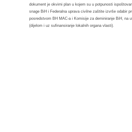
dokument je okvirni plan u kojem su u potpunosti ispoštovani
snage BiH i Federalna uprava civilne zaštite izvrše odabir proj
posredstvom BH MAC-a i Komisije za deminiranje BiH, na uv
(dijelom i uz sufinansiranje lokalnih organa vlasti).