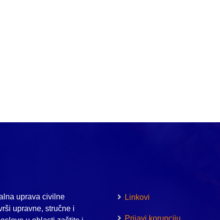
lna uprava civilne
Linkovi
vrši upravne, stručne i
Prijavi korupciju