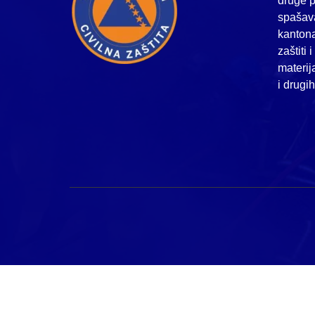
druge p
spašava
kanton
zaštiti 
materij
i drugi