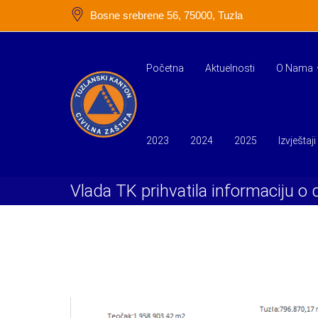
Skip
Bosne srebrene 56, 75000, Tuzla
to
content
Početna
Aktuelnosti
O Nama
2023
2024
2025
Izvještaji
Vlada TK prihvatila informaciju o 