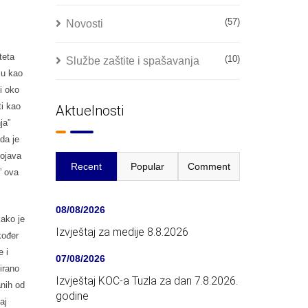
(57)
Novosti
teta
(10)
Službe zaštite i spašavanja
ju kao
i oko
ti kao
Aktuelnosti
ja”
da je
pojava
Recent
Popular
Comment
” ova
08/08/2026
kako je
Izvještaj za medije 8.8.2026
kođer
e i
07/08/2026
irano
Izvještaj KOC-a Tuzla za dan 7.8.2026.
anih od
godine
aj