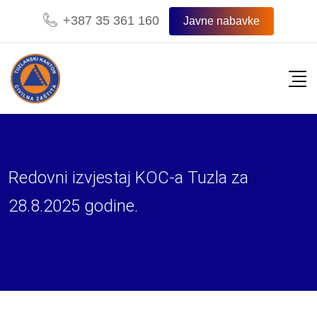
Skip
+387 35 361 160
Javne nabavke
to
content
Redovni izvjestaj KOC-a Tuzla za
28.8.2025 godine.