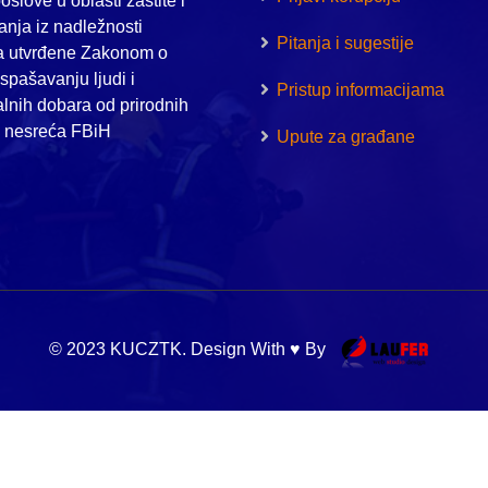
oslove u oblasti zaštite i
nja iz nadležnosti
Pitanja i sugestije
a utvrđene Zakonom o
i spašavanju ljudi i
Pristup informacijama
alnih dobara od prirodnih
h nesreća FBiH
Upute za građane
© 2023 KUCZTK. Design With ♥ By