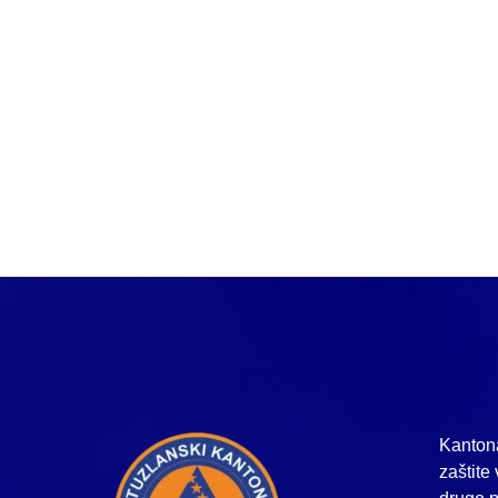
Kantona
zaštite 