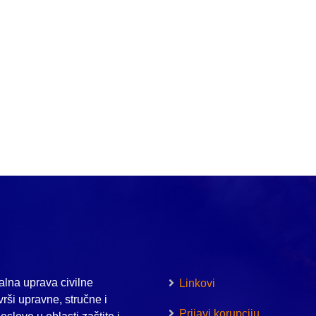
lna uprava civilne
Linkovi
vrši upravne, stručne i
Prijavi korupciju