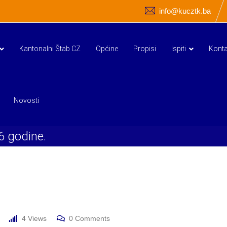
info@kucztk.ba
Kantonalni Štab CZ
Općine
Propisi
Ispiti
Konta
Novosti
6 godine.
4
Views
0
Comments