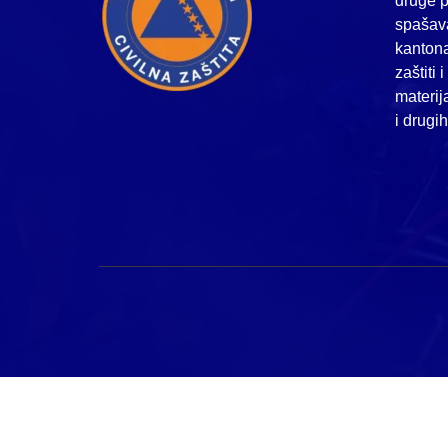
druge p
spašava
kanton
zaštiti 
materij
i drugi