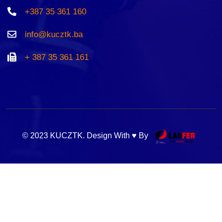
+387 35 361 160
info@kucztk.ba
+ 387 35 361 161
© 2023 KUCZTK. Design With ♥ By