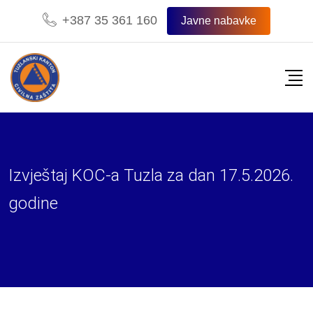
Skip
+387 35 361 160
Javne nabavke
to
content
Izvještaj KOC-a Tuzla za dan 17.5.2026.
godine