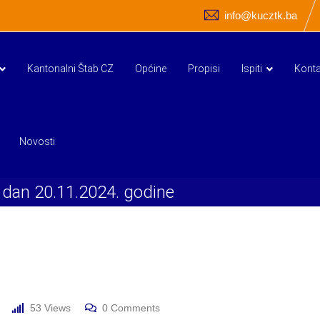
info@kucztk.ba
Kantonalni Štab CZ
Općine
Propisi
Ispiti
Konta
Novosti
 dan 20.11.2024. godine
53
Views
0
Comments