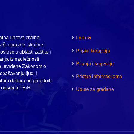
lna uprava civilne
Linkovi
vrši upravne, stručne i
Prijavi korupciju
oslove u oblasti zaštite i
nja iz nadležnosti
Pitanja i sugestije
a utvrđene Zakonom o
i spašavanju ljudi i
Pristup informacijama
alnih dobara od prirodnih
h nesreća FBiH
Upute za građane