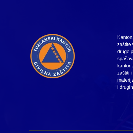
Kantona
zaštite 
druge p
spašava
kanton
zaštiti 
materij
i drugi