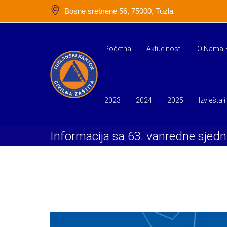
Skip
Bosne srebrene 56, 75000, Tuzla
to
content
Početna
Aktuelnosti
O Nama
2023
2024
2025
Izvještaji
Informacija sa 63. vanredne sjed