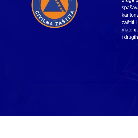
druge p
spašava
kanton
zaštiti 
materij
i drugi