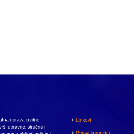
lna uprava civilne
Linkovi
vrši upravne, stručne i
Prijavi korupciju