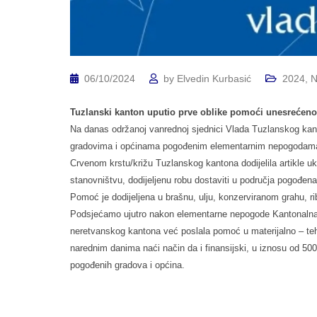
06/10/2024
by
Elvedin Kurbasić
2024
,
N
Tuzlanski kanton uputio prve oblike pomoći unesrećen
Na danas održanoj vanrednoj sjednici Vlada Tuzlanskog kan
gradovima i općinama pogođenim elementarnim nepogodama u 
Crvenom krstu/križu Tuzlanskog kantona dodijelila artikle u
stanovništvu, dodijeljenu robu dostaviti u područja pogođ
Pomoć je dodijeljena u brašnu, ulju, konzerviranom grahu, 
Podsjećamo ujutro nakon elementarne nepogode Kantonalna 
neretvanskog kantona već poslala pomoć u materijalno – te
narednim danima naći način da i finansijski, u iznosu od 50
pogođenih gradova i općina.