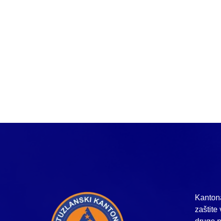
Kantona
zaštite 