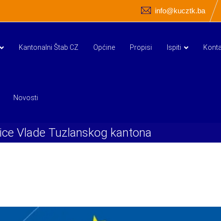
info@kucztk.ba
Kantonalni Štab CZ
Općine
Propisi
Ispiti
Konta
Novosti
nice Vlade Tuzlanskog kantona