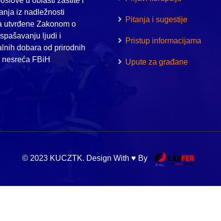
oslove u oblasti zaštite i
nja iz nadležnosti
Pitanja i sugestije
a utvrđene Zakonom o
i spašavanju ljudi i
Pristup informacijama
alnih dobara od prirodnih
h nesreća FBiH
Upute za građane
© 2023 KUCZTK. Design With ♥ By