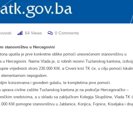
ovosti
64
Views
0
Comments
om stanovništvu u Hercegovini
tona uputila je prve konkretne oblike pomoći unesrećenom stanovništvu u
Hercegovini. Naime Vlada je, iz robnih rezervi Tuzlanskog kantona, izdvoji
kupne vrijednosti skoro 230.000 KM, a Crveni krst TK će, u cilju pomoći loka
ena elementarnom nepogodom.
ribljim konzervama i goveđem gulašu, te kompletima prve pomoći.
uprava civilne zaštite Tuzlanskog kantona je na područje Hercegovačko –
hničkim sredstvima, a u skladu sa zaključkom Kolegija Skupštine, Vlada TK 
0.000 KM pomogne stanovništvu u Jablanice, Konjica, Fojnice, Kiseljaka i dru