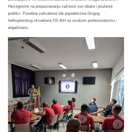
Hercegovine na prepoznavanju važnosti ove obuke i pruženoj
podršci. Posebna zahvalnost ide pripadnicima Drugog
helikopterskog skvadrona OS BiH na visokom profesionalizmu i
angažmanu.