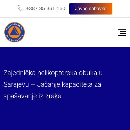
Skip
+387 35 361 160
Javne nabavke
to
content
Zajednička helikopterska obuka u
Sarajevu – Jačanje kapaciteta za
spašavanje iz zraka