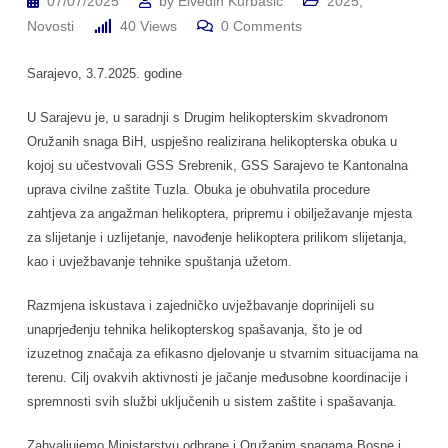
07/07/2025
by
Elvedin Kurbasić
2025
,
Novosti
40
Views
0
Comments
Sarajevo, 3.7.2025. godine
U Sarajevu je, u saradnji s Drugim helikopterskim skvadronom
Oružanih snaga BiH, uspješno realizirana helikopterska obuka u
kojoj su učestvovali GSS Srebrenik, GSS Sarajevo te Kantonalna
uprava civilne zaštite Tuzla. Obuka je obuhvatila procedure
zahtjeva za angažman helikoptera, pripremu i obilježavanje mjesta
za slijetanje i uzlijetanje, navođenje helikoptera prilikom slijetanja,
kao i uvježbavanje tehnike spuštanja užetom.
Razmjena iskustava i zajedničko uvježbavanje doprinijeli su
unaprjeđenju tehnika helikopterskog spašavanja, što je od
izuzetnog značaja za efikasno djelovanje u stvarnim situacijama na
terenu. Cilj ovakvih aktivnosti je jačanje međusobne koordinacije i
spremnosti svih službi uključenih u sistem zaštite i spašavanja.
Zahvaljujemo Ministarstvu odbrane i Oružanim snagama Bosne i