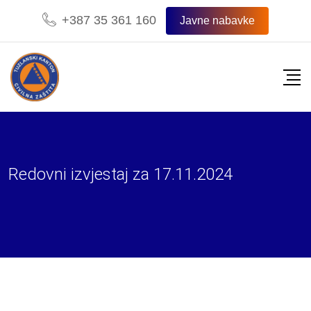
Skip
+387 35 361 160
Javne nabavke
to
content
Redovni izvjestaj za 17.11.2024