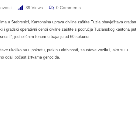
ovosti
39
Views
0
Comments
ima u Srebrenici, Kantonalna uprava civilne zaštite Tuzla obavještava građa
ski i gradski operativni centri civilne zaštite s područja Tuzlanskog kantona p
snosti“, jednoličnim tonom u trajanju od 60 sekundi.
ve ukoliko su u pokretu, prekinu aktivnosti, zaustave vozila i, ako su u
veno odali počast žrtvama genocida.