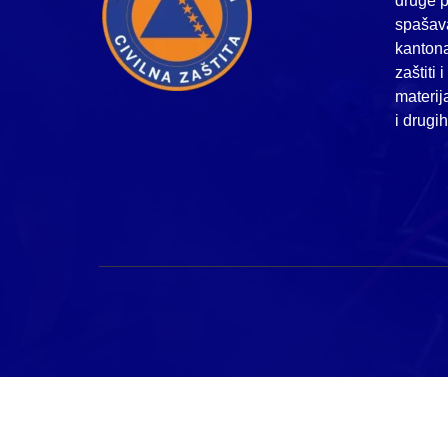
druge p
spašava
kanton
zaštiti 
materij
i drugi