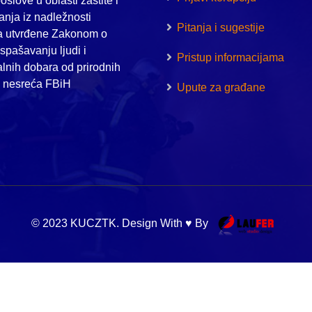
oslove u oblasti zaštite i
nja iz nadležnosti
Pitanja i sugestije
a utvrđene Zakonom o
i spašavanju ljudi i
Pristup informacijama
alnih dobara od prirodnih
h nesreća FBiH
Upute za građane
© 2023 KUCZTK. Design With ♥ By