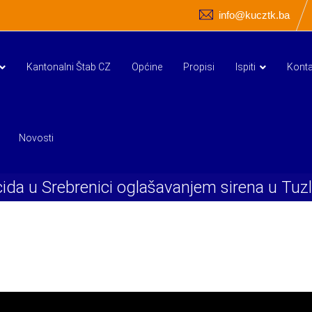
info@kucztk.ba
Kantonalni Štab CZ
Općine
Propisi
Ispiti
Konta
Novosti
ocida u Srebrenici oglašavanjem sirena u T