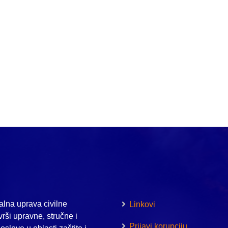
lna uprava civilne
Linkovi
vrši upravne, stručne i
Prijavi korupciju