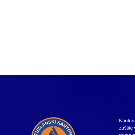
Kantona
zaštite 