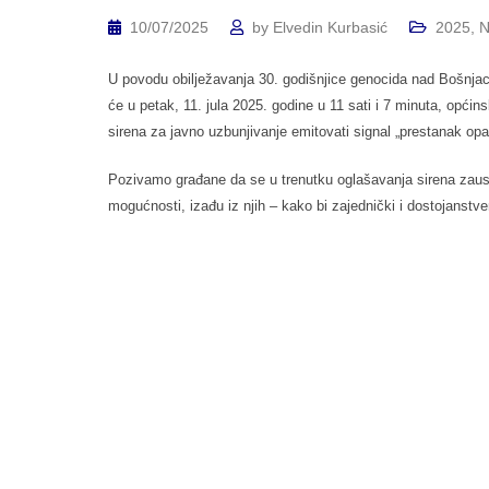
10/07/2025
by
Elvedin Kurbasić
2025
,
N
U povodu obilježavanja 30. godišnjice genocida nad Bošnjac
će u petak, 11. jula 2025. godine u 11 sati i 7 minuta, općin
sirena za javno uzbunjivanje emitovati signal „prestanak opa
Pozivamo građane da se u trenutku oglašavanja sirena zausta
mogućnosti, izađu iz njih – kako bi zajednički i dostojanst