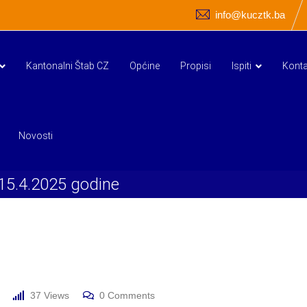
info@kucztk.ba
Kantonalni Štab CZ
Općine
Propisi
Ispiti
Konta
Novosti
 15.4.2025 godine
37
Views
0
Comments