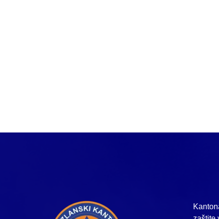
Kantona
zaštite 