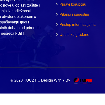
Prijavi korupciju
oslove u oblasti zaštite i
nja iz nadležnosti
Pitanja i sugestije
a utvrđene Zakonom o
i spašavanju ljudi i
Pristup informacijama
alnih dobara od prirodnih
h nesreća FBiH
Upute za građane
© 2023 KUCZTK. Design With ♥ By