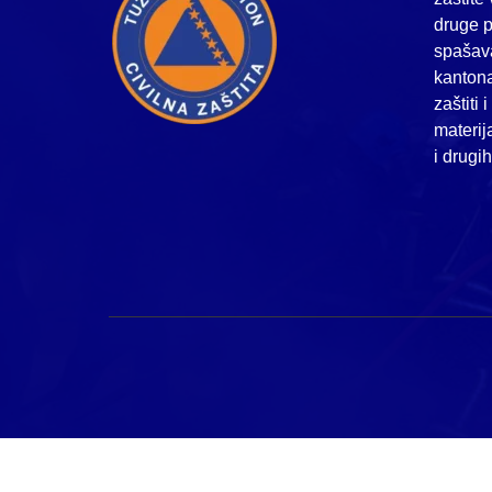
druge p
spašava
kanton
zaštiti 
materij
i drugi