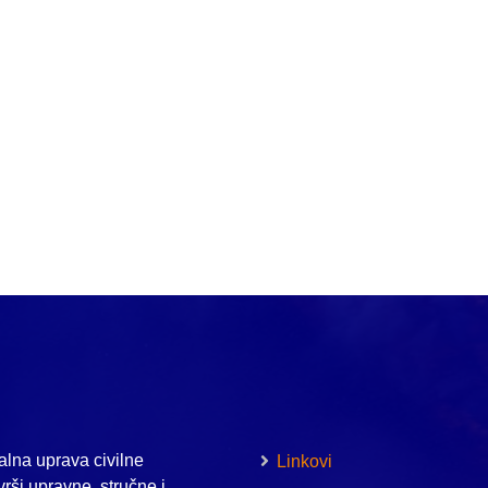
lna uprava civilne
Linkovi
vrši upravne, stručne i