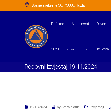
Skip
Bosne srebrene 56, 75000, Tuzla
to
content
Početna
Aktuelnosti
O Nama
2023
2024
2025
Izvještaji
Redovni izvjestaj 19.11.2024
19/11/2024
by
Amra Softić
Izvještaji