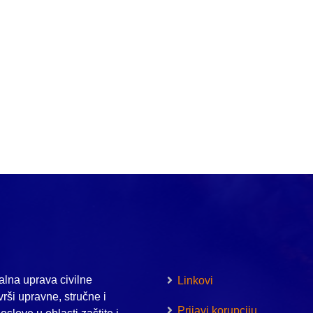
lna uprava civilne
Linkovi
vrši upravne, stručne i
Prijavi korupciju