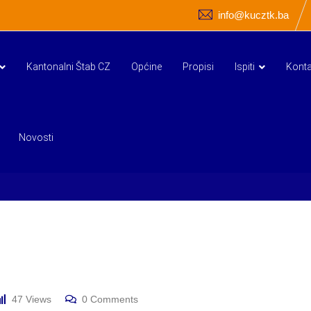
info@kucztk.ba
Kantonalni Štab CZ
Općine
Propisi
Ispiti
Konta
Novosti
47
Views
0
Comments