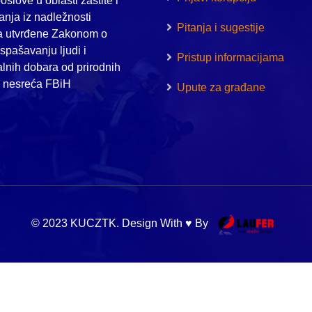
oslove u oblasti zaštite i
nja iz nadležnosti
Pitanja i sugestije
a utvrđene Zakonom o
i spašavanju ljudi i
Pristup informacijama
alnih dobara od prirodnih
h nesreća FBiH
Upute za građane
© 2023 KUCZTK. Design With ♥ By