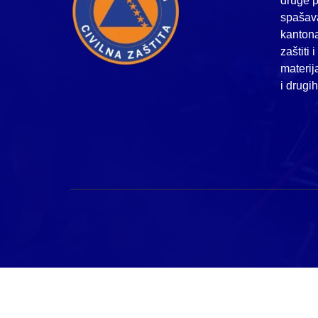
druge p
spašava
kanton
zaštiti 
materij
i drugi