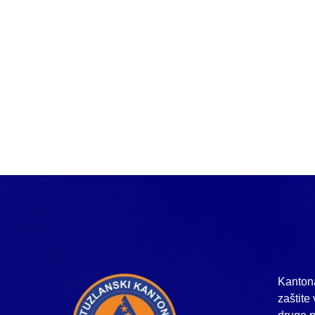
Kantona
zaštite 