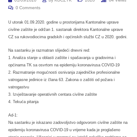
01/09/2020
by
KUCZTK
2020
84
Views
0
Comments
U utorak 01.09.2020. godine u prostorijama Kantonalne uprave
civilne zaštite je održan 1. sastanak direktora Kantonalne uprave
CZ sa rukovodiocima gradskih i općinskih službi CZ u 2020. godini.
Na sastanku je razmatran slijedeći dnevni red:
1. Analiza stanje u oblasti zaštite i spašavanja u gradovima i
općinama TK sa osvrtom na epidemiju koronavirusa COVID-19
2. Razmatranje mogućnosti osnivanja zajedničke profesionalne
vatrogasne jedinice iz člana 63. Zakona o zaštiti od požara i
vatrogastvu
3. Izvještavanje operativnih centara civilne zaštite
4. Tekuća pitanja
Ad-1:
Na sastanku je iskazano zadovoljstvo odgovorom civilne zaštite na
epidemiju koronavirusa COVID-19 u vrijeme kada je proglašeno