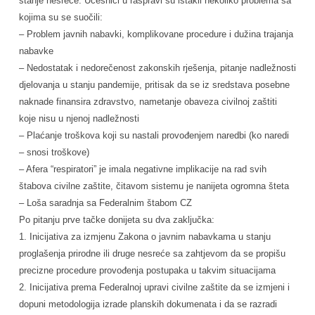
stanje nesreće. Učesnici u raspravi su istakli nekoliko problema sa
kojima su se suočili:
– Problem javnih nabavki, komplikovane procedure i dužina trajanja
nabavke
– Nedostatak i nedorečenost zakonskih rješenja, pitanje nadležnosti
djelovanja u stanju pandemije, pritisak da se iz sredstava posebne
naknade finansira zdravstvo, nametanje obaveza civilnoj zaštiti
koje nisu u njenoj nadležnosti
– Plaćanje troškova koji su nastali provođenjem naredbi (ko naredi
– snosi troškove)
– Afera “respiratori” je imala negativne implikacije na rad svih
štabova civilne zaštite, čitavom sistemu je nanijeta ogromna šteta
– Loša saradnja sa Federalnim štabom CZ
Po pitanju prve tačke donijeta su dva zaključka:
1. Inicijativa za izmjenu Zakona o javnim nabavkama u stanju
proglašenja prirodne ili druge nesreće sa zahtjevom da se propišu
precizne procedure provođenja postupaka u takvim situacijama
2. Inicijativa prema Federalnoj upravi civilne zaštite da se izmjeni i
dopuni metodologija izrade planskih dokumenata i da se razradi