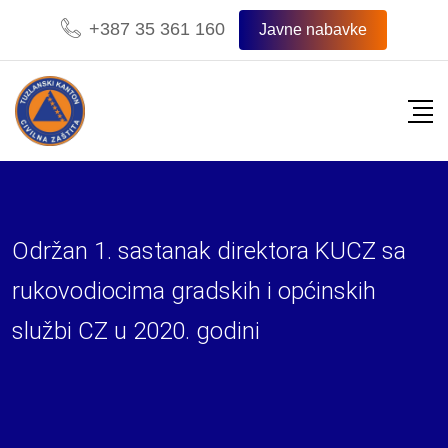
Skip
+387 35 361 160
Javne nabavke
to
content
Održan 1. sastanak direktora KUCZ sa
rukovodiocima gradskih i općinskih
službi CZ u 2020. godini