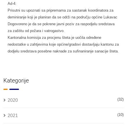
Ad-4:
Prisutni su upoznati sa pripremama za sastanak koordinatora za
deminiranje koji je planiran da se održi na području općine Lukavac
Dogovoreno je da se pokrene javni poziv za raspodjelu sredstava
za zaštitu od požara i vatrogastvo.
Kantonalna komisija za procjenu šteta je uočila određene
nedostatke u zahtjevima koje općine/gradovi dostavljaju kantonu za
dodjelu sredstava posebne naknade za sufinaniranje sanacije šteta.
Kategorije
(32)
2020
(10)
2021