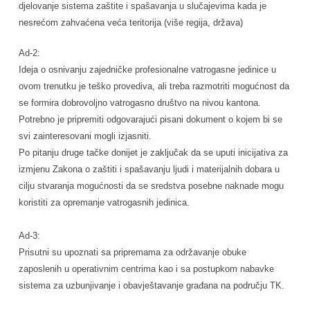
djelovanje sistema zaštite i spašavanja u slučajevima kada je
nesrećom zahvaćena veća teritorija (više regija, država)
Ad-2:
Ideja o osnivanju zajedničke profesionalne vatrogasne jedinice u
ovom trenutku je teško provediva, ali treba razmotriti mogućnost da
se formira dobrovoljno vatrogasno društvo na nivou kantona.
Potrebno je pripremiti odgovarajući pisani dokument o kojem bi se
svi zainteresovani mogli izjasniti.
Po pitanju druge tačke donijet je zaključak da se uputi inicijativa za
izmjenu Zakona o zaštiti i spašavanju ljudi i materijalnih dobara u
cilju stvaranja mogućnosti da se sredstva posebne naknade mogu
koristiti za opremanje vatrogasnih jedinica.
Ad-3:
Prisutni su upoznati sa pripremama za održavanje obuke
zaposlenih u operativnim centrima kao i sa postupkom nabavke
sistema za uzbunjivanje i obavještavanje građana na području TK.