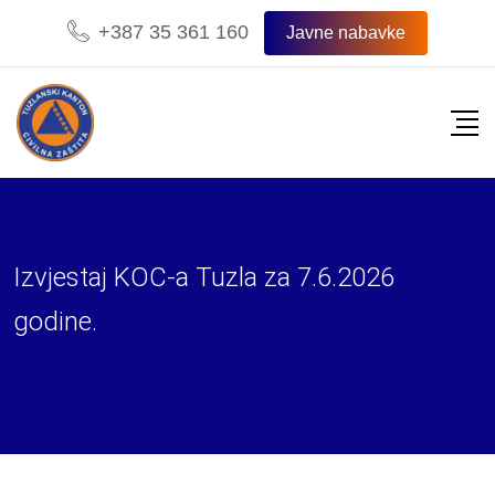
Skip
+387 35 361 160
Javne nabavke
to
content
Izvjestaj KOC-a Tuzla za 7.6.2026
godine.