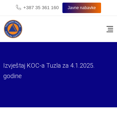
Skip
+387 35 361 160
Javne nabavke
to
content
Izvještaj KOC-a Tuzla za 4.1.2025.
godine