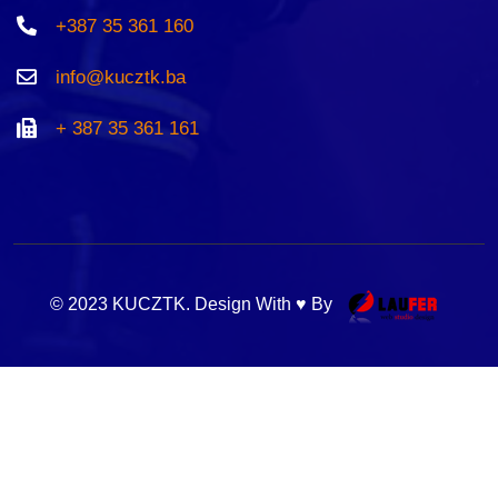
+387 35 361 160
info@kucztk.ba
+ 387 35 361 161
© 2023 KUCZTK. Design With ♥ By