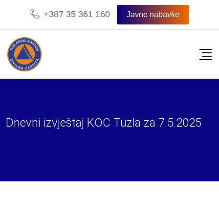
Skip
+387 35 361 160
Javne nabavke
to
content
Dnevni izvještaj KOC Tuzla za 7.5.2025