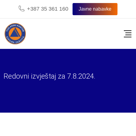
Skip
+387 35 361 160
Javne nabavke
to
content
Redovni izvještaj za 7.8.2024.