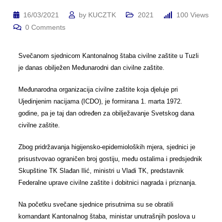
16/03/2021
by
KUCZTK
2021
100
Views
0
Comments
Svečanom sjednicom Kantonalnog štaba civilne zaštite u Tuzli
je danas obilježen Međunarodni dan civilne zaštite.
Međunarodna organizacija civilne zaštite koja djeluje pri
Ujedinjenim nacijama (ICDO), je formirana 1. marta 1972.
godine, pa je taj dan određen za obilježavanje Svetskog dana
civilne zaštite.
Zbog pridržavanja higijensko-epidemioloških mjera, sjednici je
prisustvovao ograničen broj gostiju, među ostalima i predsjednik
Skupštine TK Slađan Ilić, ministri u Vladi TK, predstavnik
Federalne uprave civilne zaštite i dobitnici nagrada i priznanja.
Na početku svečane sjednice prisutnima su se obratili
komandant Kantonalnog štaba, ministar unutrašnjih poslova u