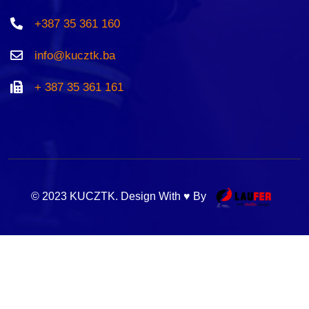
+387 35 361 160
info@kucztk.ba
+ 387 35 361 161
© 2023 KUCZTK. Design With ♥ By