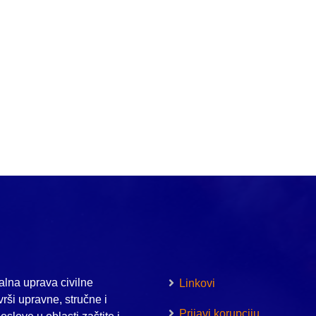
lna uprava civilne
Linkovi
vrši upravne, stručne i
Prijavi korupciju