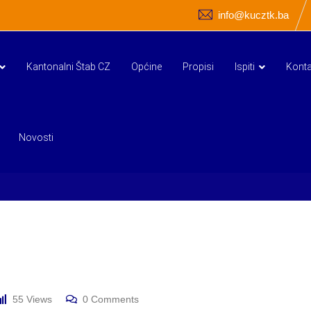
info@kucztk.ba
Kantonalni Štab CZ
Općine
Propisi
Ispiti
Konta
Novosti
55
Views
0
Comments