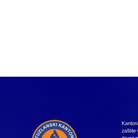
Kantona
zaštite 