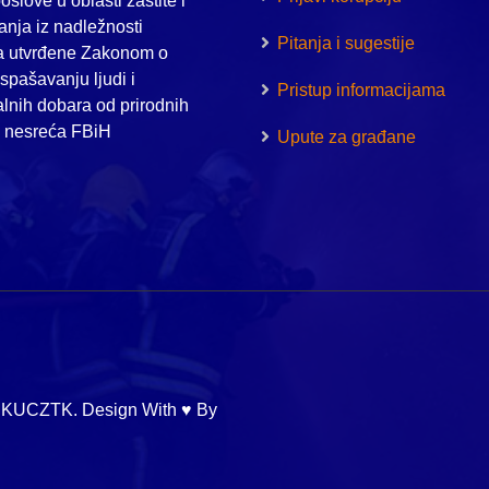
oslove u oblasti zaštite i
nja iz nadležnosti
Pitanja i sugestije
a utvrđene Zakonom o
i spašavanju ljudi i
Pristup informacijama
alnih dobara od prirodnih
h nesreća FBiH
Upute za građane
 KUCZTK. Design With ♥ By