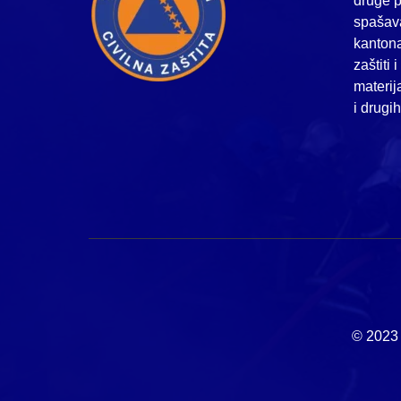
druge p
spašava
kanton
zaštiti 
materij
i drugi
© 2023