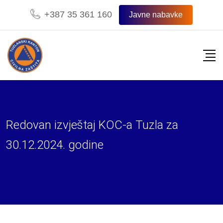
Skip
+387 35 361 160
Javne nabavke
to
content
Redovan izvještaj KOC-a Tuzla za
30.12.2024. godine