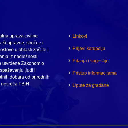
lna uprava civilne
Linkovi
vrši upravne, stručne i
Prijavi korupciju
oslove u oblasti zaštite i
nja iz nadležnosti
Pitanja i sugestije
a utvrđene Zakonom o
i spašavanju ljudi i
Pristup informacijama
alnih dobara od prirodnih
h nesreća FBiH
Upute za građane