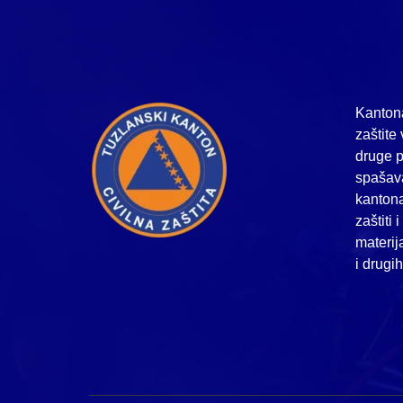
Kantona
zaštite 
druge p
spašava
kanton
zaštiti 
materij
i drugi