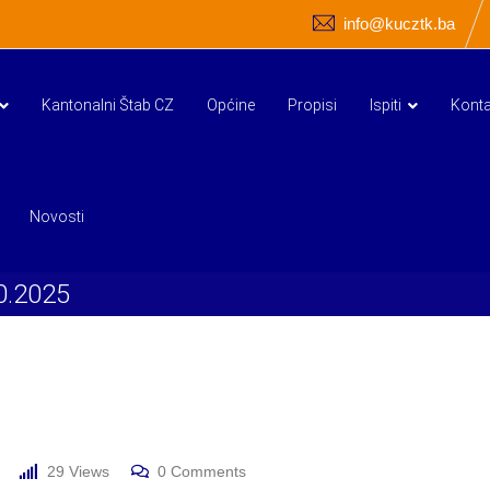
info@kucztk.ba
Kantonalni Štab CZ
Općine
Propisi
Ispiti
Konta
Novosti
10.2025
29
Views
0
Comments