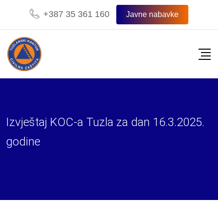
Skip
+387 35 361 160
Javne nabavke
to
content
Izvještaj KOC-a Tuzla za dan 16.3.2025.
godine