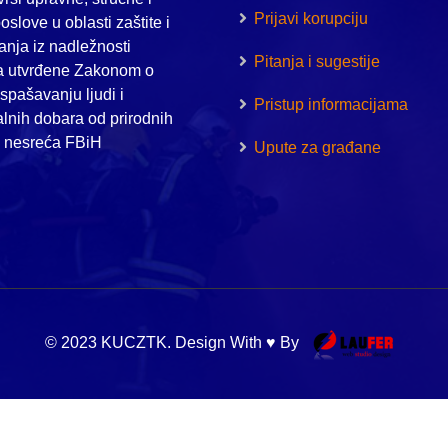
Prijavi korupciju
oslove u oblasti zaštite i
nja iz nadležnosti
Pitanja i sugestije
a utvrđene Zakonom o
i spašavanju ljudi i
Pristup informacijama
alnih dobara od prirodnih
h nesreća FBiH
Upute za građane
© 2023 KUCZTK. Design With ♥ By