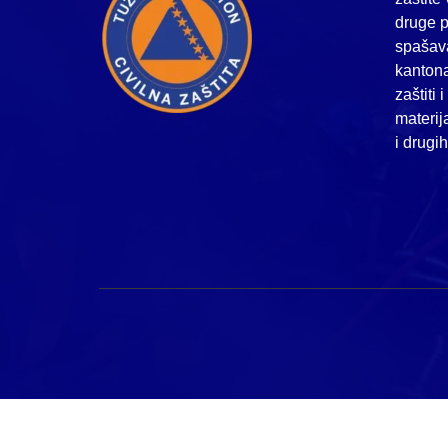
druge p
spašava
kanton
zaštiti 
materij
i drugi