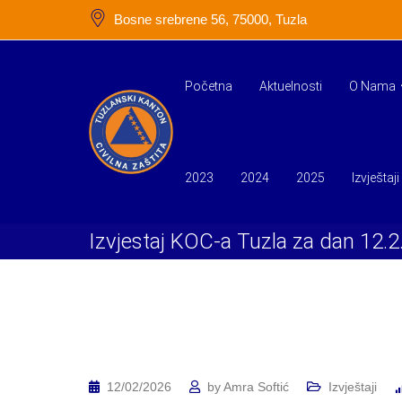
Skip
Bosne srebrene 56, 75000, Tuzla
to
content
Početna
Aktuelnosti
O Nama
2023
2024
2025
Izvještaji
Izvjestaj KOC-a Tuzla za dan 12.2
12/02/2026
by
Amra Softić
Izvještaji