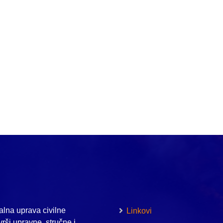
lna uprava civilne
Linkovi
vrši upravne, stručne i