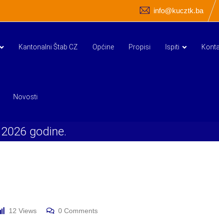
info@kucztk.ba
Kantonalni Štab CZ
Općine
Propisi
Ispiti
Konta
Novosti
.2026 godine.
12
Views
0
Comments