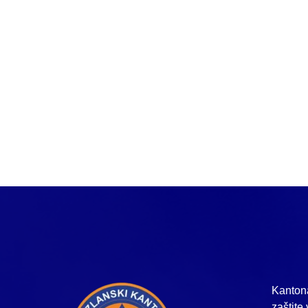
Kantona
zaštite 