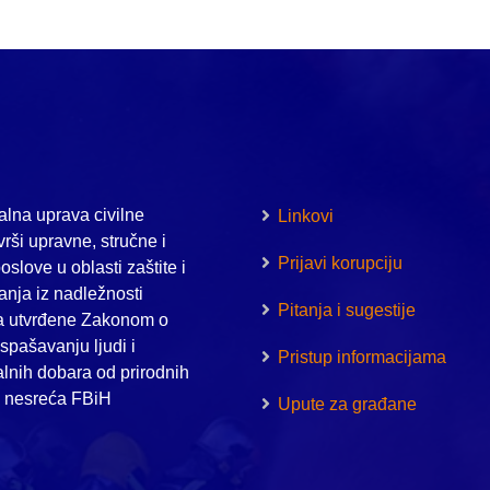
lna uprava civilne
Linkovi
vrši upravne, stručne i
Prijavi korupciju
oslove u oblasti zaštite i
nja iz nadležnosti
Pitanja i sugestije
a utvrđene Zakonom o
i spašavanju ljudi i
Pristup informacijama
alnih dobara od prirodnih
h nesreća FBiH
Upute za građane