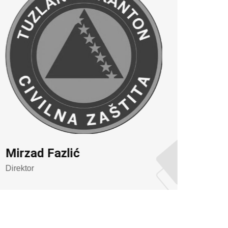
Mirzad Fazlić
Hani
Direktor
Sekret