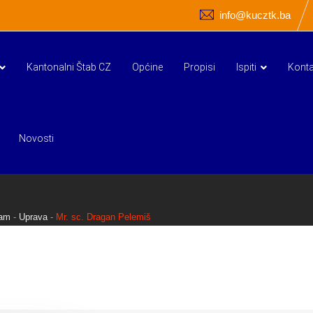
info@kucztk.ba
Kantonalni Štab CZ
Općine
Propisi
Ispiti
Konta
Novosti
am
-
Uprava
-
Mr. sc. Dragan Pelemiš