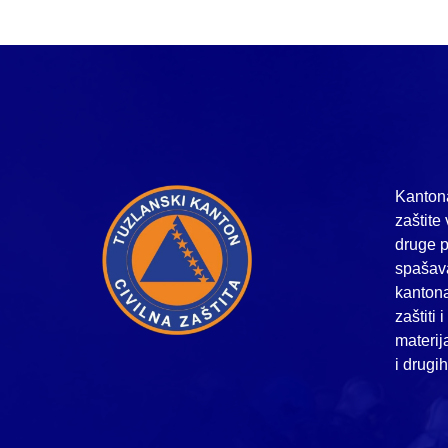
Kantona
zaštite 
druge p
spašava
kanton
zaštiti 
materij
i drugi