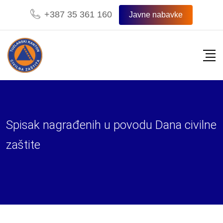
Skip
+387 35 361 160
Javne nabavke
to
content
Spisak nagrađenih u povodu Dana civilne
zaštite