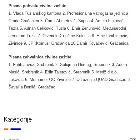
Pisana pohvalu civilne zaštite
1. Vlada Tuzlanskog kantona 2. Profesionalna vatrogasna jedinica
Grada Gračanica 3. Ćamil Ahmetović, Sapna 4. Amela Isaković,
Tuzla 5. Adnan Čeliković, Tuzla 6. Emir Zenunović, Međunarodni
aerodrom Tuzla 7. Crveni križ općine Kalesija 8. Emir Ibrahimović,
Živinice 9. JP „Komus“ Gračanica 10.Damir Kovačević, Gračanica
Pisana zahvalnica civilne zaštite
1. Fatih Javuz, Srebrenik 2. Sulejman Herceg, Srebrenik 3. Adem
Musić, Srebrenik 4. Edin Taletović, Srebrenik 5. Medž d.o.o.
Lukavac 6. Merhamet OO Živinice 7. Udruženje QUAD Gradačac 8.
Ševalija Đonlić, Gradačac
Kategorije