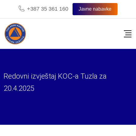
Skip
+387 35 361 160
Javne nabavke
to
content
Redovni izvještaj KOC-a Tuzla za
20.4.2025