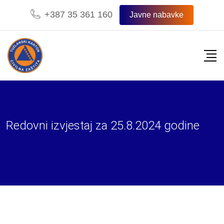
Skip
+387 35 361 160
Javne nabavke
to
content
Redovni izvjestaj za 25.8.2024 godine