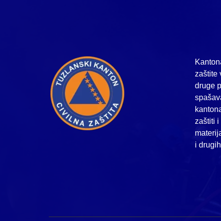
Kantona
zaštite 
druge p
spašava
kanton
zaštiti 
materij
i drugi