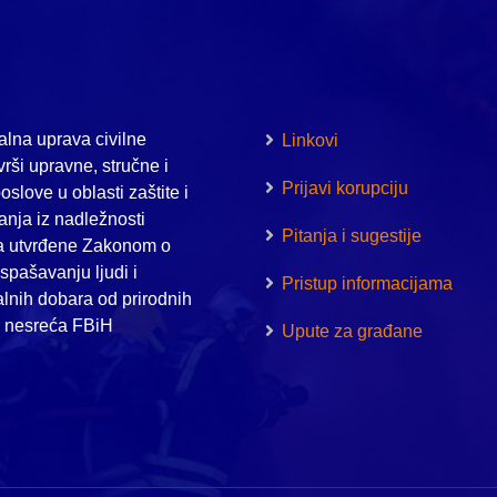
lna uprava civilne
Linkovi
vrši upravne, stručne i
Prijavi korupciju
oslove u oblasti zaštite i
nja iz nadležnosti
Pitanja i sugestije
a utvrđene Zakonom o
i spašavanju ljudi i
Pristup informacijama
alnih dobara od prirodnih
h nesreća FBiH
Upute za građane