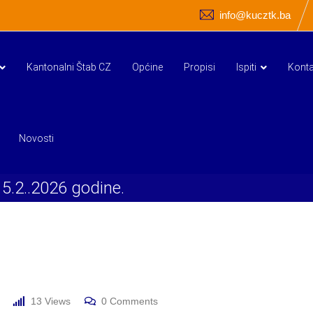
info@kucztk.ba
Kantonalni Štab CZ
Općine
Propisi
Ispiti
Konta
Novosti
5.2..2026 godine.
13
Views
0
Comments