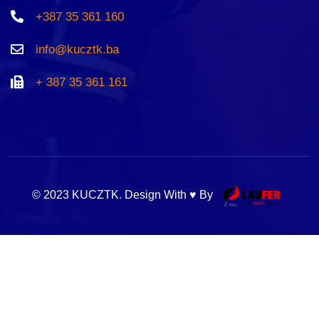
+387 35 361 160
info@kucztk.ba
+ 387 35 361 161
© 2023 KUCZTK. Design With ♥ By