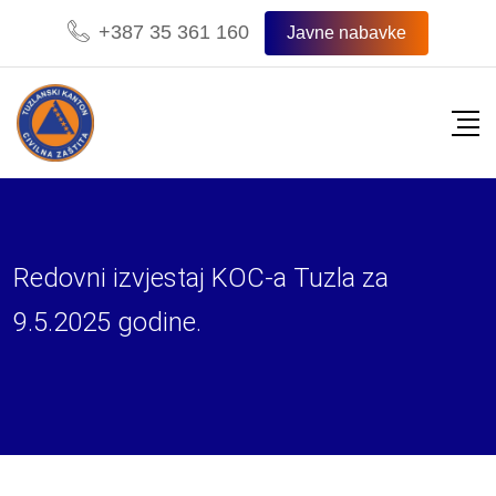
Skip
+387 35 361 160
Javne nabavke
to
content
Redovni izvjestaj KOC-a Tuzla za
9.5.2025 godine.