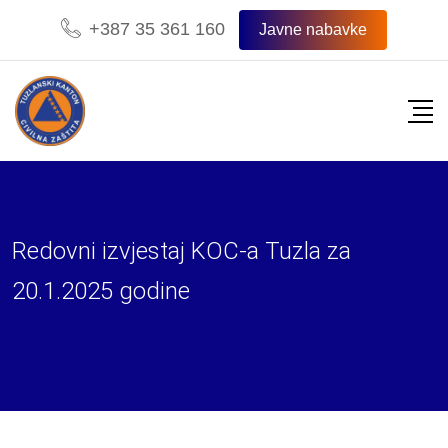
Skip
+387 35 361 160
Javne nabavke
to
content
Redovni izvjestaj KOC-a Tuzla za
20.1.2025 godine